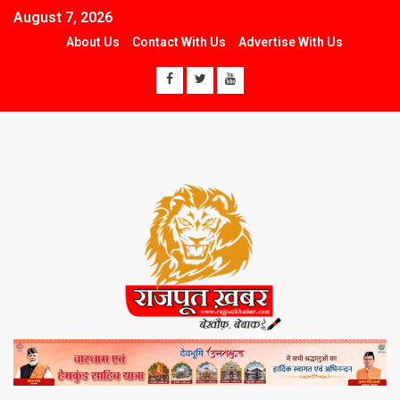
August 7, 2026
About Us
Contact With Us
Advertise With Us