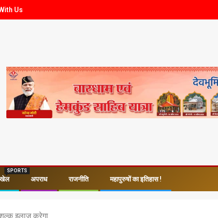
With Us
SPORTS
खेल
अपराध
राजनीति
महापुरुषों का इतिहास !
िशुल्क इलाज करेगा