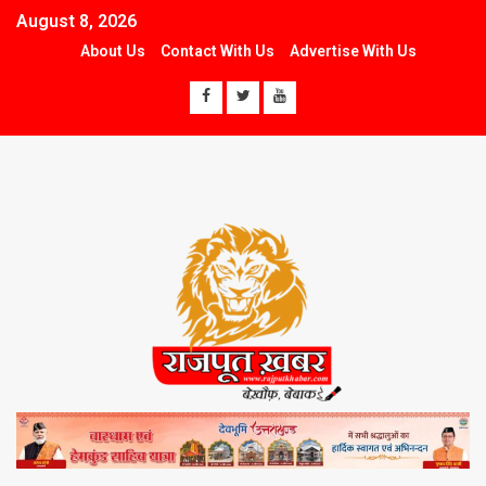
August 8, 2026
About Us
Contact With Us
Advertise With Us