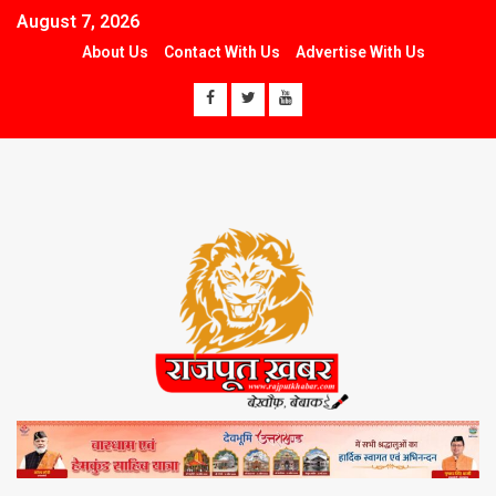
August 7, 2026
About Us
Contact With Us
Advertise With Us