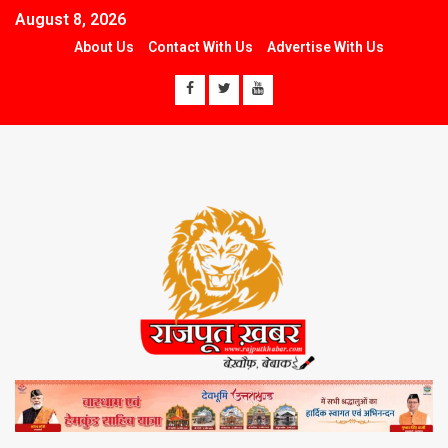
August 8, 2026
About Us
Contact With Us
Advertise With Us