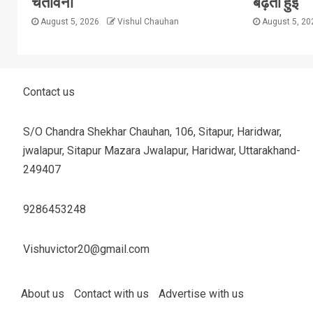
चेतावनी
बढ़ती हुई
August 5, 2026
Vishul Chauhan
August 5, 2
Contact us
S/O Chandra Shekhar Chauhan, 106, Sitapur, Haridwar,
jwalapur, Sitapur Mazara Jwalapur, Haridwar, Uttarakhand-
249407
9286453248
Vishuvictor20@gmail.com
About us
Contact with us
Advertise with us