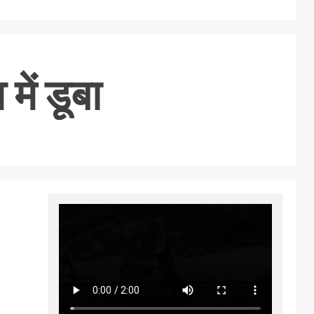
ें डूबा