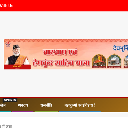
With Us
SPORTS
खेल
अपराध
राजनीति
महापुरुषों का इतिहास !
में डूबा