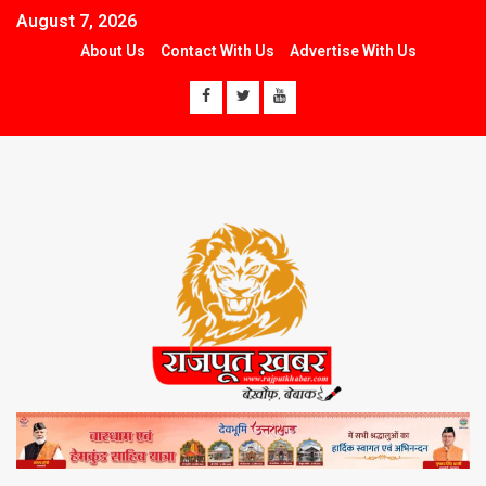
August 7, 2026
About Us
Contact With Us
Advertise With Us