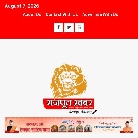
August 7, 2026
About Us
Contact With Us
Advertise With Us