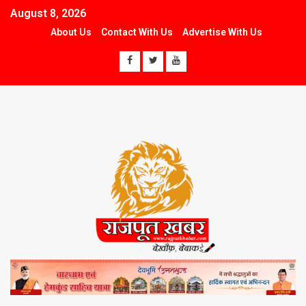
August 8, 2026
About Us
Contact With Us
Advertise With Us