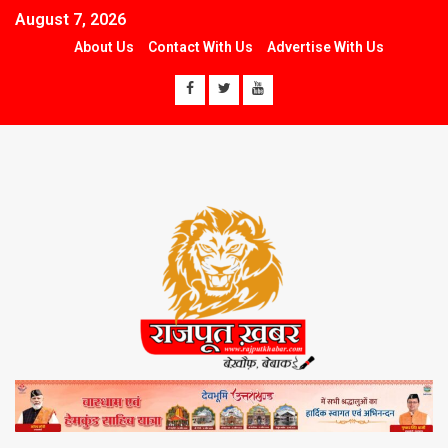
August 7, 2026
About Us
Contact With Us
Advertise With Us