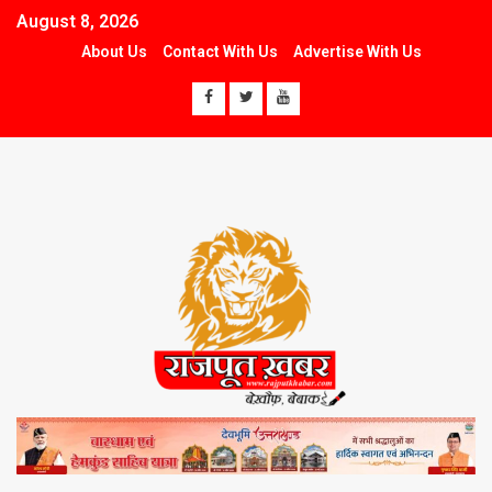
August 8, 2026
About Us
Contact With Us
Advertise With Us