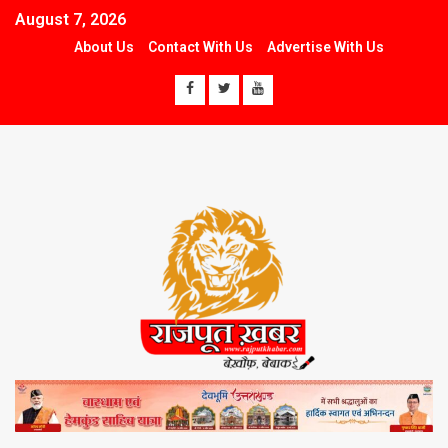
August 7, 2026
About Us
Contact With Us
Advertise With Us