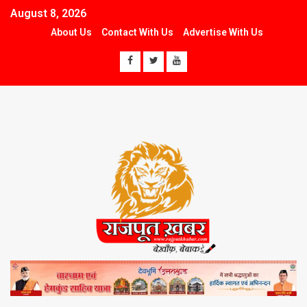
August 8, 2026
About Us
Contact With Us
Advertise With Us