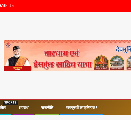
With Us
SPORTS
खेल
अपराध
राजनीति
महापुरुषों का इतिहास !