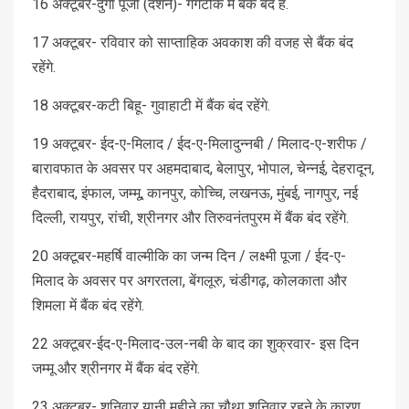
16 अक्टूबर-दुर्गा पूजा (दशैन)- गंगटोक में बैंक बंद है.
17 अक्टूबर- रविवार को साप्ताहिक अवकाश की वजह से बैंक बंद
रहेंगे.
18 अक्टूबर-कटी बिहू- गुवाहाटी में बैंक बंद रहेंगे.
19 अक्टूबर- ईद-ए-मिलाद / ईद-ए-मिलादुन्नबी / मिलाद-ए-शरीफ /
बारावफात के अवसर पर अहमदाबाद, बेलापुर, भोपाल, चेन्नई, देहरादून,
हैदराबाद, इंफाल, जम्मू, कानपुर, कोच्चि, लखनऊ, मुंबई, नागपुर, नई
दिल्ली, रायपुर, रांची, श्रीनगर और तिरुवनंतपुरम में बैंक बंद रहेंगे.
20 अक्टूबर-महर्षि वाल्मीकि का जन्म दिन / लक्ष्मी पूजा / ईद-ए-
मिलाद के अवसर पर अगरतला, बेंगलूरु, चंडीगढ़, कोलकाता और
शिमला में बैंक बंद रहेंगे.
22 अक्टूबर-ईद-ए-मिलाद-उल-नबी के बाद का शुक्रवार- इस दिन
जम्मू और श्रीनगर में बैंक बंद रहेंगे.
23 अक्टूबर- शनिवार यानी महीने का चौथा शनिवार रहने के कारण