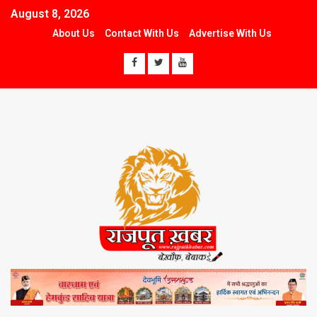
August 8, 2026
About Us
Contact With Us
Advertise With Us