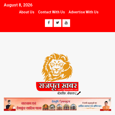
August 8, 2026
About Us
Contact With Us
Advertise With Us