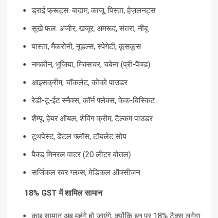
ड्राई फ्रूट्स: बादाम, काजू, पिस्ता, हेज़लनट्स
सूखे फल: अंजीर, खजूर, अमरूद, संतरा, नींबू
पास्ता, मैकरोनी, नूडल्स, स्पेगेटी, कूसकूस
नमकीन, भुजिया, मिक्सचर, चबेना (प्री-पैक्ड)
आइसक्रीम, चॉकलेट, कोको पाउडर
रेडी-टू-ईट स्नैक्स, कॉर्न फ्लेक्स, केक-बिस्किट
शैम्पू, हेयर ऑयल, शेविंग क्रीम, टैल्कम पाउडर
टूथपेस्ट, डेंटल फ्लॉस, टॉयलेट सोप
पैक्ड मिनरल वाटर (20 लीटर बोतल)
सर्जिकल रबर ग्लव्स, मेडिकल ऑक्सीजन
18% GST में शामिल सामान
कुछ सामान अब महंगे हो जाएंगे, क्योंकि इन पर 18% टैक्स लगेगा