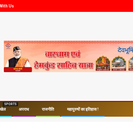
With Us
SPORTS
खेल
अपराध
राजनीति
महापुरुषों का इतिहास !