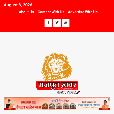
August 8, 2026
About Us
Contact With Us
Advertise With Us