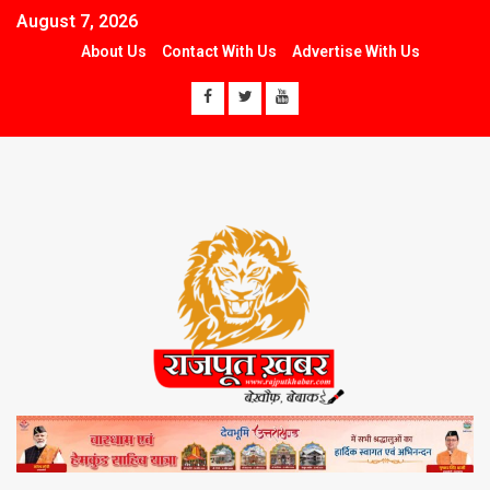
August 7, 2026
About Us
Contact With Us
Advertise With Us