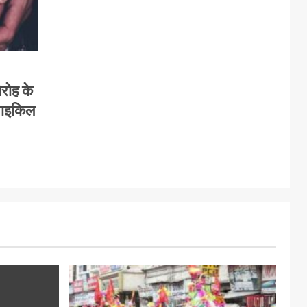
िरोह के
साइकिल