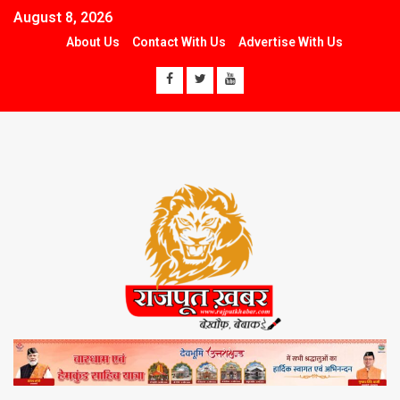
August 8, 2026
About Us
Contact With Us
Advertise With Us