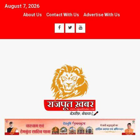
August 7, 2026
About Us
Contact With Us
Advertise With Us