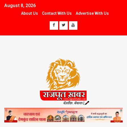
August 8, 2026
About Us
Contact With Us
Advertise With Us