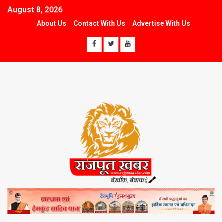
August 8, 2026
About Us
Contact With Us
Advertise With Us