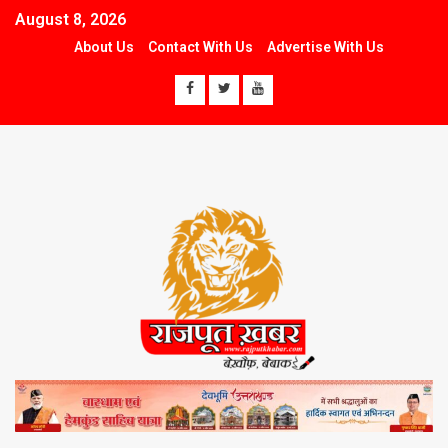
August 8, 2026
About Us
Contact With Us
Advertise With Us