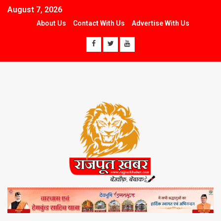
August 7, 2026
About Us
Contact With Us
Advertise With Us