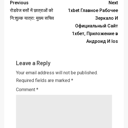
Previous
Next
रोडवेज बसों में छात्राओं को
1xbet Главное Рабочее
नि:शुल्क यात्रा: मुख्य सचिव
Зеркало И
Официальный Сайт
1хбет, Приложение в
Андроид И Ios
Leave a Reply
Your email address will not be published.
Required fields are marked
*
Comment
*