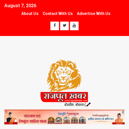
August 7, 2026
About Us
Contact With Us
Advertise With Us