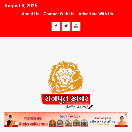
August 8, 2026
About Us
Contact With Us
Advertise With Us