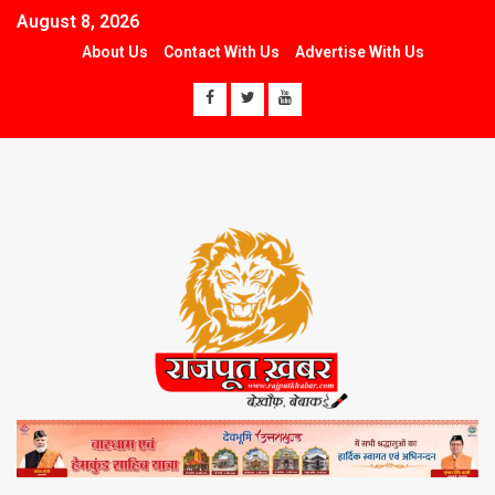
August 8, 2026
About Us
Contact With Us
Advertise With Us