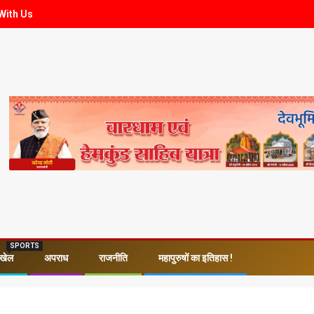
With Us
SPORTS
खेल
अपराध
राजनीति
महापुरुषों का इतिहास !