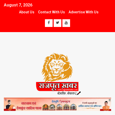
August 7, 2026
About Us
Contact With Us
Advertise With Us