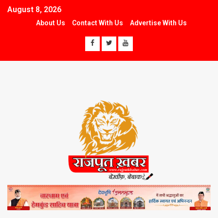
August 8, 2026
About Us
Contact With Us
Advertise With Us