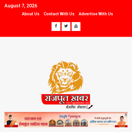
August 7, 2026
About Us
Contact With Us
Advertise With Us