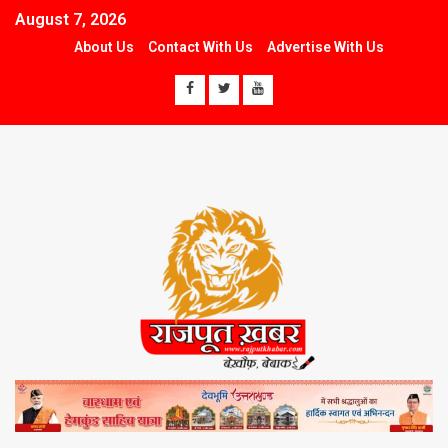
August 7, 2026
About Us
Contact With Us
Advertise With Us