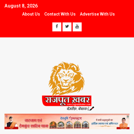
August 8, 2026
About Us
Contact With Us
Advertise With Us