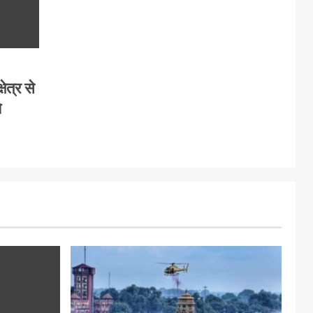
षेत्र से
े