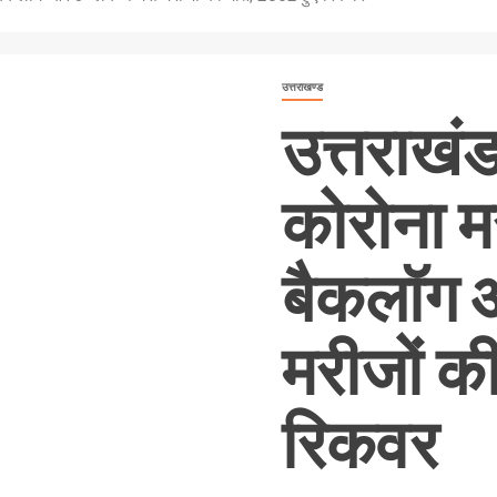
उत्तराखण्ड
उत्तराखं
कोरोना म
बैकलॉग औ
मरीजों क
रिकवर