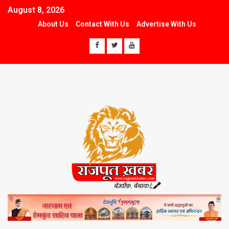
August 8, 2026
About Us
Contact With Us
Advertise With Us