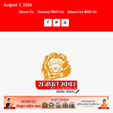
August 7, 2026
About Us
Contact With Us
Advertise With Us