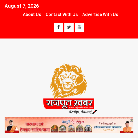
August 7, 2026
About Us
Contact With Us
Advertise With Us