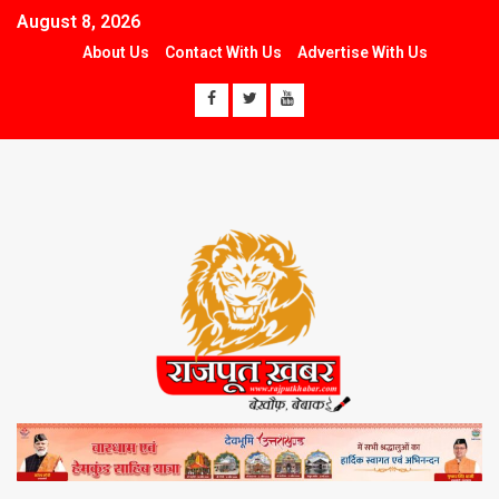
August 8, 2026
About Us
Contact With Us
Advertise With Us