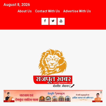
August 8, 2026
About Us
Contact With Us
Advertise With Us