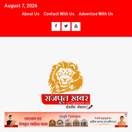
August 7, 2026
About Us
Contact With Us
Advertise With Us