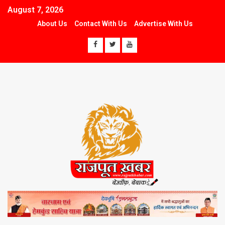
August 7, 2026
About Us
Contact With Us
Advertise With Us