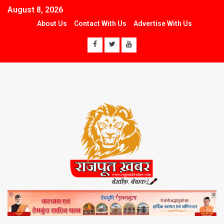
August 8, 2026
About Us
Contact With Us
Advertise With Us