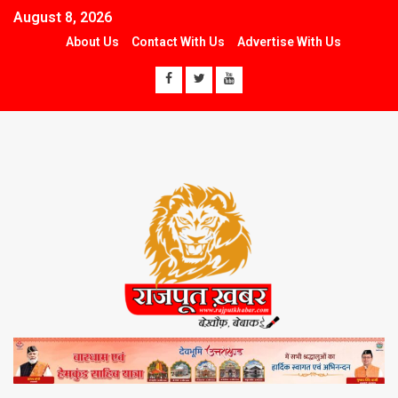
August 8, 2026
About Us
Contact With Us
Advertise With Us