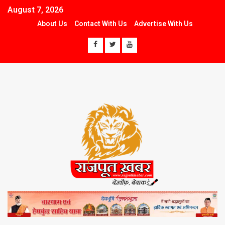
August 7, 2026
About Us
Contact With Us
Advertise With Us